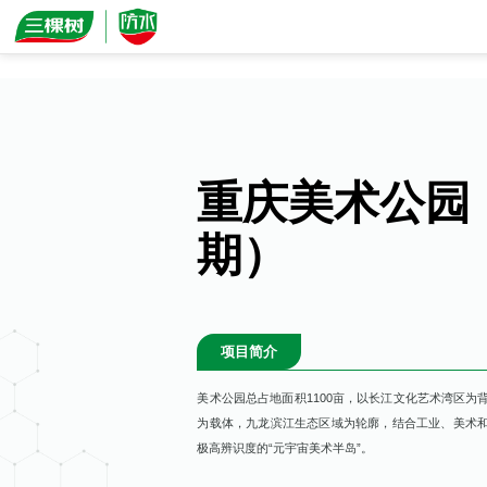
首页
三棵树防水
重庆美术公园
防水简介
系统方案
期）
新闻资讯
工业建筑
产品中心
视频中心
基础建设
防水涂料
工程案例
资料浏览
项目简介
公共建筑
高分子防水卷材
城市地标
美术公园总占地面积1100亩，以长江文化艺术湾区为
民用建筑
长青筑防水卷材
为载体，九龙滨江生态区域为轮廓，结合工业、美术
公共建筑
极高辨识度的“元宇宙美术半岛”。
高聚物防水卷材
基础建设