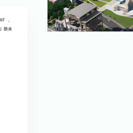
807、
O）防水