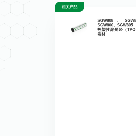
相关产品
自粘防水卷材
工业建筑
SGW808、SGW
高分子防排一体板
SGW806、SGW805
民用建筑
热塑性聚烯烃（TP
卷材