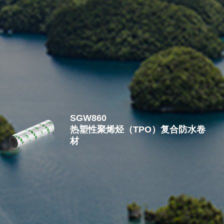
自粘防水卷材
工业建筑
高分子防排一体板
民用建筑
SGW860
热塑性聚烯烃（TPO）复合防水卷
材