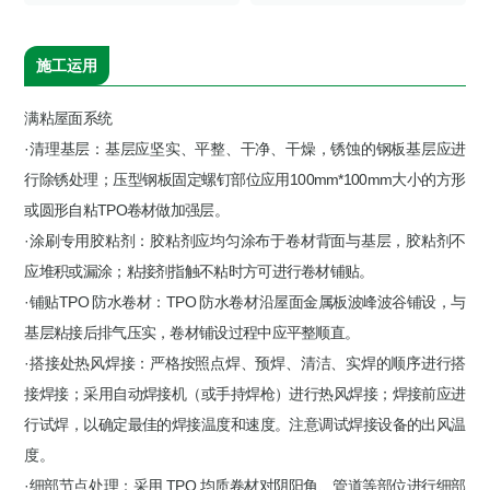
施工运用
满粘屋面系统
·清理基层：基层应坚实、平整、干净、干燥，锈蚀的钢板基层应进
行除锈处理；压型钢板固定螺钉部位应用100mm*100mm大小的方形
或圆形自粘TPO卷材做加强层。
·涂刷专用胶粘剂：胶粘剂应均匀涂布于卷材背面与基层，胶粘剂不
应堆积或漏涂；粘接剂指触不粘时方可进行卷材铺贴。
·铺贴TPO 防水卷材：TPO 防水卷材沿屋面金属板波峰波谷铺设，与
基层粘接后排气压实，卷材铺设过程中应平整顺直。
·搭接处热风焊接：严格按照点焊、预焊、清洁、实焊的顺序进行搭
接焊接；采用自动焊接机（或手持焊枪）进行热风焊接；焊接前应进
行试焊，以确定最佳的焊接温度和速度。注意调试焊接设备的出风温
度。
·细部节点处理：采用 TPO 均质卷材对阴阳角、管道等部位进行细部