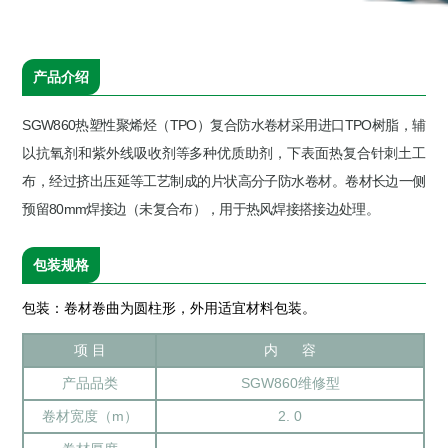
产品介绍
SGW860热塑性聚烯烃（TPO）复合防水卷材采用进口TPO树脂，辅
以抗氧剂和紫外线吸收剂等多种优质助剂，下表面热复合针刺土工
布，经过挤出压延等工艺制成的片状高分子防水卷材。卷材长边一侧
预留80mm焊接边（未复合布），用于热风焊接搭接边处理。
包装规格
包装：卷材卷曲为圆柱形，外用适宜材料包装。
项 目
内 容
产品品类
SGW860维修型
卷材宽度（m）
2. 0