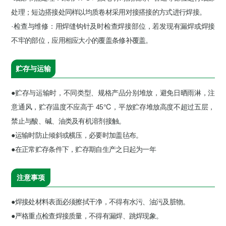
处理；短边搭接处同样以均质卷材采用对接搭接的方式进行焊接。
·检查与维修：用焊缝钩针及时检查焊接部位，若发现有漏焊或焊接
不牢的部位，应用相应大小的覆盖条修补覆盖。
贮存与运输
●贮存与运输时，不同类型、规格产品分别堆放，避免日晒雨淋，注
意通风，贮存温度不应高于 45℃，平放贮存堆放高度不超过五层，
禁止与酸、碱、油类及有机溶剂接触。
●运输时防止倾斜或横压，必要时加盖毡布。
●在正常贮存条件下，贮存期自生产之日起为一年
注意事项
●焊接处材料表面必须擦拭干净，不得有水污、油污及脏物。
●严格重点检查焊接质量，不得有漏焊、跳焊现象。