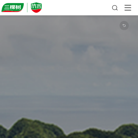

首页

三棵树防水

防水简介
系统方案

新闻资讯
工业建筑
产品中心

视频中心
基础建设
防水涂料
工程案例

资料浏览
公共建筑
高分子防水卷材
城市地标
民用建筑
长青筑防水卷材
公共建筑
高聚物防水卷材
基础建设