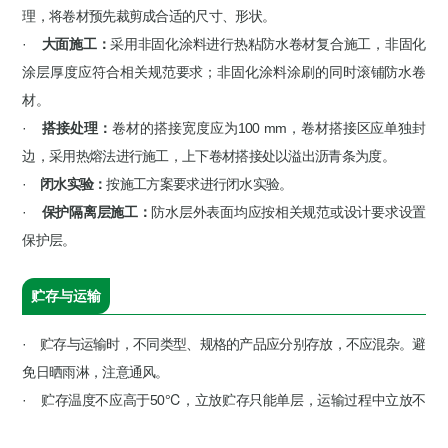
理，将卷材预先裁剪成合适的尺寸、形状。
·
大面施工：
采用非固化涂料进行热粘防水卷材复合施工，非固化
涂层厚度应符合相关规范要求；非固化涂料涂刷的同时滚铺防水卷
材。
·
搭接处理：
卷材的搭接宽度应为100 mm，卷材搭接区应单独封
边，采用热熔法进行施工，上下卷材搭接处以溢出沥青条为度。
·
闭水实验：
按施工方案要求进行闭水实验。
·
保护隔离层施工：
防水层外表面均应按相关规范或设计要求设置
保护层。
贮存与运输
· 贮存与运输时，不同类型、规格的产品应分别存放，不应混杂。避
免日晒雨淋，注意通风。
· 贮存温度不应高于50℃，立放贮存只能单层，运输过程中立放不
超过两层。