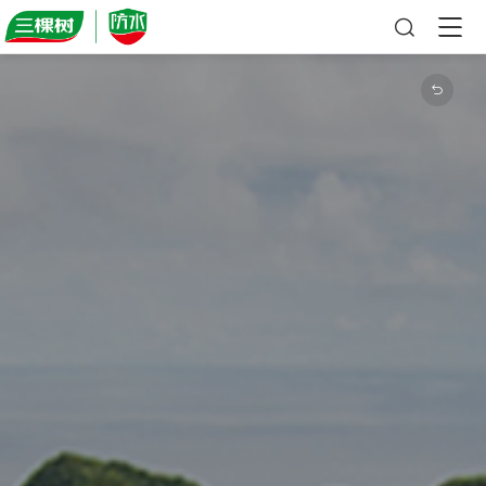

首页

三棵树防水

防水简介
系统方案

新闻资讯
工业建筑
产品中心

视频中心
基础建设
防水涂料
工程案例

资料浏览
公共建筑
高分子防水卷材
城市地标
民用建筑
长青筑防水卷材
公共建筑
高聚物防水卷材
基础建设