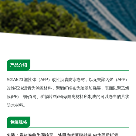
产品介绍
SGW520 塑性体（APP）改性沥青防水卷材，以无规聚丙烯（APP）
改性石油沥青为涂盖材料，聚酯纤维布为胎基加强层，表面以聚乙烯
膜(PE)、细砂(S)、矿物片料(M)做隔离材料所制成的可以卷曲的片状
防水材料。
包装规格
包装：卷材卷曲为圆柱形，外用热缩薄膜封装,内为硬质纸管。