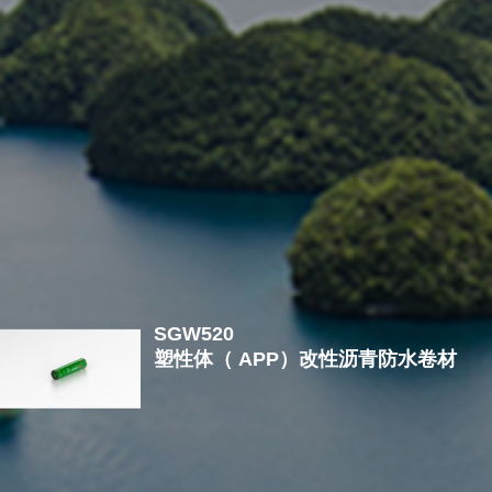
自粘防水卷材
工业建筑
高分子防排一体板
民用建筑
SGW520
塑性体（ APP）改性沥青防水卷材