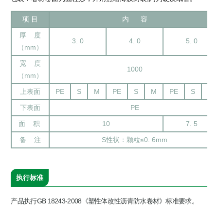
项 目
内 容
厚 度
3. 0
4. 0
5. 0
（mm）
宽 度
1000
（mm）
上表面
PE
S
M
PE
S
M
PE
S
M
下表面
PE
面 积
10
7. 5
备 注
S性状：颗粒≤0. 6mm
执行标准
产品执行GB 18243-2008《塑性体改性沥青防水卷材》标准要求。