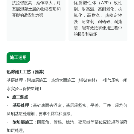
抗拉强度高，延伸率大，对
优质塑性体（APP）改性
基层混凝土层的收缩变形和
剂、耐高温、高耐老化、抗
开裂的适应能力强
氧化，高耐久、热稳定性
强、耐穿刺、耐硌破、耐撕
裂，能有效抵御使用过程中
的损伤和破坏
施工运用
热熔施工工艺（推荐）
基层处理→附加层施工→热熔大面施工（铺贴卷材）→排气压实→闭
水实验→保护层施工
● 施工要点
·
基层处理：
基础表面去浮灰，基层应坚实、平整、干净；应均匀
涂刷基层处理剂，要求不露底和漏涂。
·
附加层施工：
阴阳角、管根、檐沟、变形缝等部位应按规范做附
加层处理。