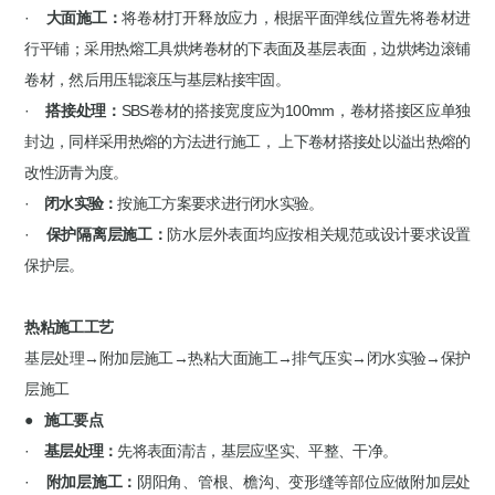
·
大面施工：
将卷材打开释放应力，根据平面弹线位置先将卷材进
行平铺；采用热熔工具烘烤卷材的下表面及基层表面，边烘烤边滚铺
卷材，然后用压辊滚压与基层粘接牢固。
·
搭接处理：
SBS卷材的搭接宽度应为100mm，卷材搭接区应单独
封边，同样采用热熔的方法进行施工， 上下卷材搭接处以溢出热熔的
改性沥青为度。
·
闭水实验：
按施工方案要求进行闭水实验。
·
保护隔离层施工：
防水层外表面均应按相关规范或设计要求设置
保护层。
热粘施工工艺
基层处理→附加层施工→热粘大面施工→排气压实→闭水实验→保护
层施工
●
施工要点
·
基层处理：
先将表面清洁，基层应坚实、平整、干净。
·
附加层施工：
阴阳角、管根、檐沟、变形缝等部位应做附加层处